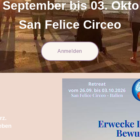
. September bis 03.
Okto
San Felice Circeo
Anmelden
rz.
Leben