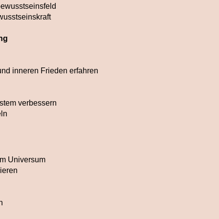
ewusstseinsfeld
usstseinskraft
ng
und inneren Frieden erfahren
stem verbessern
eln
 im Universum
ieren
n