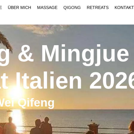
E
ÜBER MICH
MASSAGE
QIGONG
RETREATS
KONTAKT
g & Mingjue
t Italien 202
Wei
Qifeng