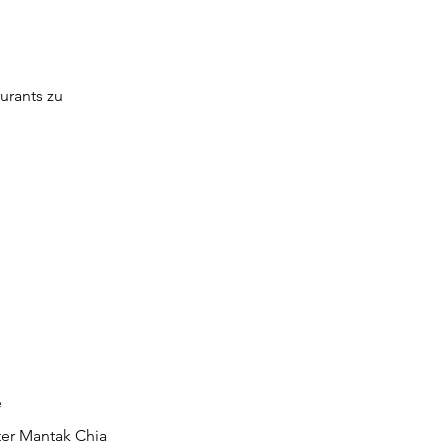
urants zu
e
ter Mantak Chia