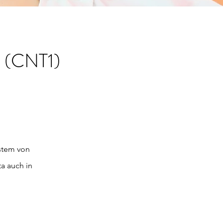
 (CNT1)
ystem von
ta auch in