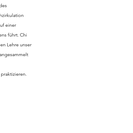
 des
zirkulation
uf einer
ns führt. Chi
hen Lehre unser
e angesammelt
raktizieren.