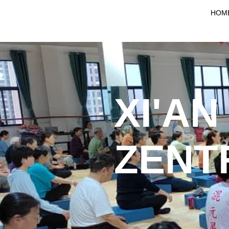
HOM
XI'AN
ZENT