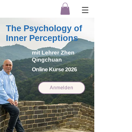
The Psychology of
Inner Perceptions
mit Lehrer Zhen
Qingchuan
Online Kurse 2026
Anmelden