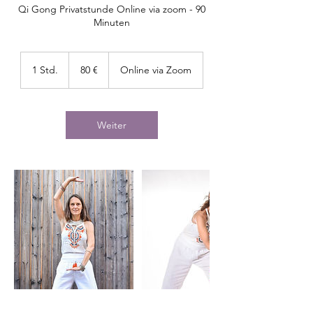
Qi Gong Privatstunde Online via zoom - 90
Minuten
80
Euro
1 Std.
1
80 €
Online via Zoom
S
t
d
Weiter