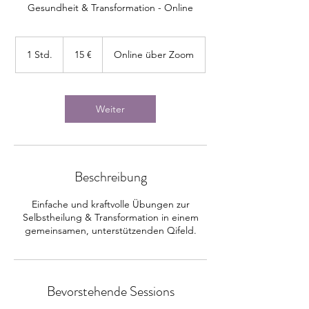
Gesundheit & Transformation - Online
15
Euro
1 Std.
1
15 €
Online über Zoom
S
t
d
Weiter
Beschreibung
Einfache und kraftvolle Übungen zur
Selbstheilung & Transformation in einem
gemeinsamen, unterstützenden Qifeld.
Bevorstehende Sessions