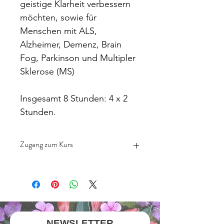
geistige Klarheit verbessern 
möchten, sowie für 
Menschen mit ALS, 
Alzheimer, Demenz, Brain 
Fog, Parkinson und Multipler 
Sklerose (MS)
Insgesamt 8 Stunden: 4 x 2 
Stunden.
Zugang zum Kurs
Die Links zum Onlinekurs findest du 
in der Bestätigunsemail. Zusätzlich 
kannst du dir die Power Point 
Präsentation zum Kurs direkt 
herunterladen.
NEWSLETTER