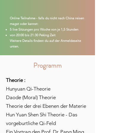
Online Teilnahme - falls du nicht nach China reisen
magst oder
kannst:
5 live Sitzungen pro Woche von je 1,5 Stunden
von 20:00 bis 21:30 Peking Zeit
Weitere Details findest du auf der Anmeldeseite
unten.
Programm
Theorie :
Hunyuan Qi-Theorie
Daode (Moral) Theorie
Theorie der drei Ebenen der Materie
Hun Yuan Shen Shi Theorie - Das
vorgeburtliche Qi-Feld
Ein Vortrag den Prof. Dr. Pang Ming